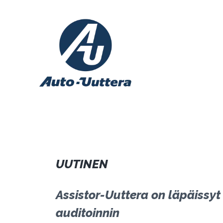
Siirry
sisältöön
UUTINEN
Assistor-Uuttera on läpäissy
auditoinnin