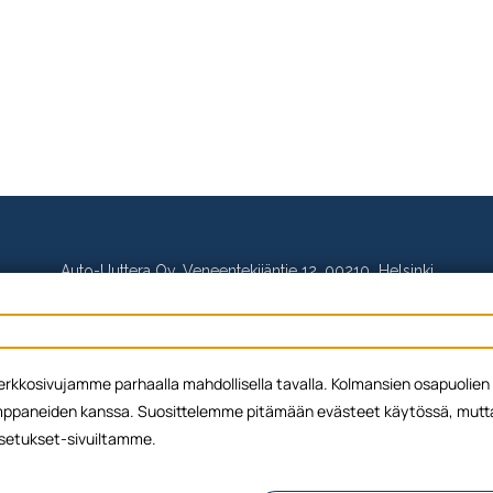
Auto-Uuttera Oy, Veneentekijäntie 12, 00210 Helsinki
p. 020 144 2280, asiakaspalvelu@auto-uuttera.fi
Y-tunnus: 1717654-7
ä verkkosivujamme parhaalla mahdollisella tavalla. Kolmansien osapuol
paneiden kanssa. Suosittelemme pitämään evästeet käytössä, mutta v
Yhteystiedot
Evästepolitiikka
Tietosuojaseloste
 Asetukset-sivuiltamme.
© 2026 Auto-Uuttera Oy