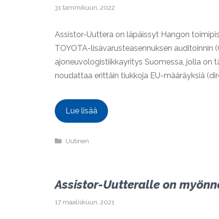
31 tammikuun, 2022
Assistor-Uuttera on läpäissyt Hangon toimi
TOYOTA-lisävarusteasennuksen auditoinnin (C
ajoneuvologistiikkayritys Suomessa, jolla on 
noudattaa erittäin tiukkoja EU-määräyksiä (di
Lue lisää
Kategoriat
Uutinen
Assistor-Uutteralle on myönne
17 maaliskuun, 2021