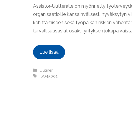
Assistor-Uutteralle on myönnetty työterveyden 
organisaatioille kansainvälisesti hyväksytyn v
kehittämiseen sekä työpaikan riskien vähentä
turvallisuusasiat osaksi yrityksen jokapäiväist
Lue lisää
Kategoriat
Uutinen
Avainsanat
ISO45001