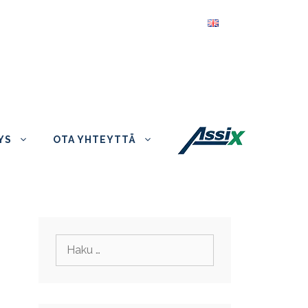
English
YS
OTA YHTEYTTÄ
Haku: