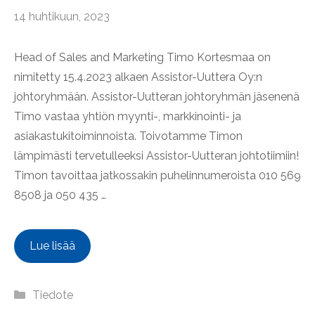
14 huhtikuun, 2023
Head of Sales and Marketing Timo Kortesmaa on
nimitetty 15.4.2023 alkaen Assistor-Uuttera Oy:n
johtoryhmään. Assistor-Uutteran johtoryhmän jäsenenä
Timo vastaa yhtiön myynti-, markkinointi- ja
asiakastukitoiminnoista. Toivotamme Timon
lämpimästi tervetulleeksi Assistor-Uutteran johtotiimiin!
Timon tavoittaa jatkossakin puhelinnumeroista 010 569
8508 ja 050 435 …
Lue lisää
Kategoriat
Tiedote