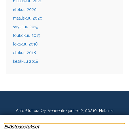
maaliskuu 2021
elokuu 2020
maaliskuu 2020
syyskuu 2019
toukokuu 2019
lokakuu 2018
elokuu 2018
kesäkuu 2018
Auto-Uuttera Oy, Veneentekijäntie 12, 00210 Helsinki
p. 020 144 2280, asiakaspalvelu@auto-uuttera.fi
Evästeasetukset