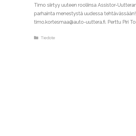
Timo siirtyy uuteen rooliinsa Assistor-Uutte
parhainta menestystä uudessa tehtävässään! 
timo.kortesmaa@auto-uuttera.fi. Perttu Piri T
Kategoriat
Tiedote