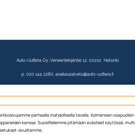
Auto-Uuttera Oy, Veneentekijäntie 12, 00210 Helsinki
p. 020 144 2280, asiakaspalvelu@auto-uuttera.fi
Y-tunnus: 1717654-7
Yhteystiedot
Evästepolitiikka
Tietosuojaseloste
ä verkkosivujamme parhaalla mahdollisella tavalla. Kolmansien osapuol
© 2026 Auto-Uuttera Oy
paneiden kanssa. Suosittelemme pitämään evästeet käytössä, mutta v
 Asetukset-sivuiltamme.