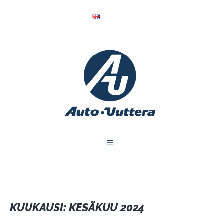
Siirry
English
sisältöön
VALIKKO
KUUKAUSI:
KESÄKUU 2024