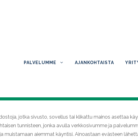
PALVELUMME
AJANKOHTAISTA
YRIT
ostoja, jotka sivusto, sovellus tai klikattu mainos asettaa käy
ohtaisen tunnisteen, jonka avulla verkkosivumme ja palvelu
a muistamaan aiemmat käyntisi. Ainoastaan evästeen lähettä