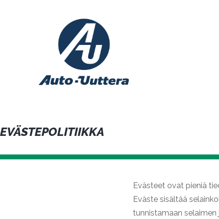
Siirry
sisältöön
EVÄSTEPOLITIIKKA
Evästeet ovat pieniä tied
Eväste sisältää selaink
tunnistamaan selaimen j