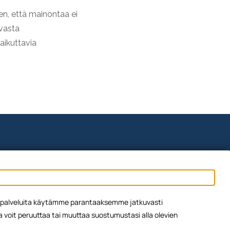
en, että mainontaa ei
uvasta
ikuttavia
ien palveluita käytämme parantaaksemme jatkuvasti
oit peruuttaa tai muuttaa suostumustasi alla olevien