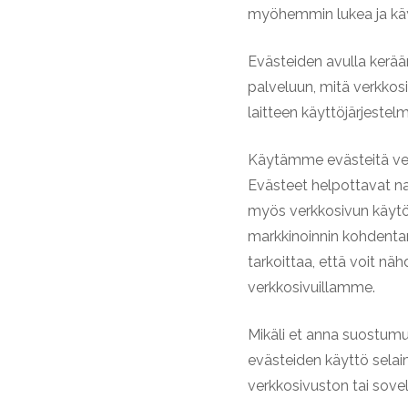
myöhemmin lukea ja käy
Evästeiden avulla kerääm
palveluun, mitä verkkosi
laitteen käyttöjärjestelm
Käytämme evästeitä verk
Evästeet helpottavat n
myös verkkosivun käytö
markkinoinnin kohdent
tarkoittaa, että voit n
verkkosivuillamme.
Mikäli et anna suostumu
evästeiden käyttö selai
verkkosivuston tai sove