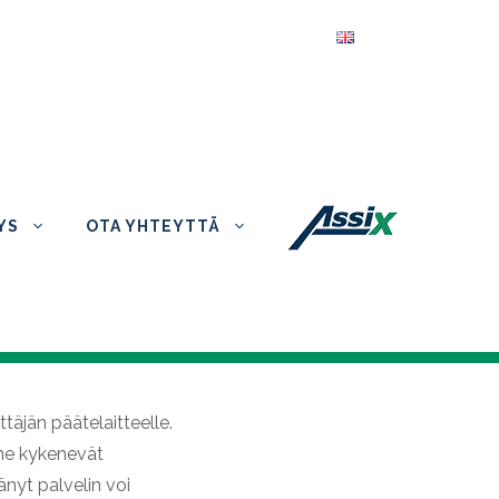
English
YS
OTA YHTEYTTÄ
ttäjän päätelaitteelle.
mme kykenevät
nyt palvelin voi