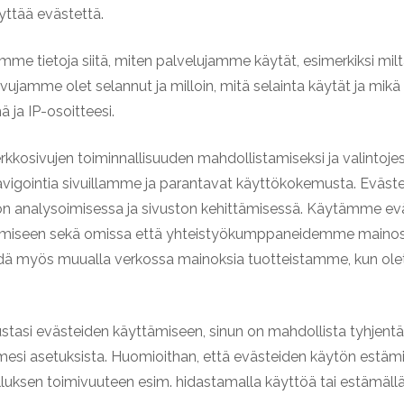
ttää evästettä.
me tietoja siitä, miten palvelujamme käytät, esimerkiksi miltä 
vujamme olet selannut ja milloin, mitä selainta käytät ja mikä
ä ja IP-osoitteesi.
kosivujen toiminnallisuuden mahdollistamiseksi ja valintojes
avigointia sivuillamme ja parantavat käyttökokemusta. Eväs
n analysoimisessa ja sivuston kehittämisessä. Käytämme ev
amiseen sekä omissa että yhteistyökumppaneidemme mainos
ähdä myös muualla verkossa mainoksia tuotteistamme, kun olet 
stasi evästeiden käyttämiseen, sinun on mahdollista tyhjentä
mesi asetuksista. Huomioithan, että evästeiden käytön estäm
lluksen toimivuuteen esim. hidastamalla käyttöä tai estämäll