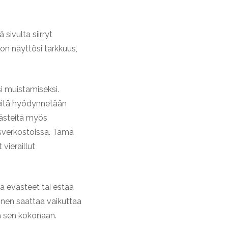
sivulta siirryt
 on näyttösi tarkkuus,
i muistamiseksi.
teitä hyödynnetään
ästeitä myös
verkostoissa. Tämä
vieraillut
ä evästeet tai estää
inen saattaa vaikuttaa
ä sen kokonaan.