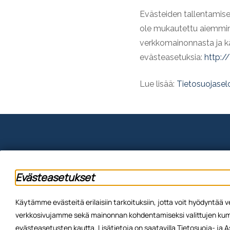
Evästeiden tallentamise
ole mukautettu aiemmin 
verkkomainonnasta ja 
evästeasetuksia:
http:/
Lue lisää:
Tietosuojasel
Evästeasetukset
Käytämme evästeitä erilaisiin tarkoituksiin, jotta voit hyödyntä
verkkosivujamme sekä mainonnan kohdentamiseksi valittujen kump
evästeasetusten kautta. Lisätietoja on saatavilla Tietosuoja- ja