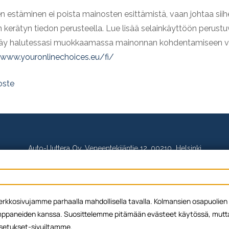
n estäminen ei poista mainosten esittämistä, vaan johtaa siih
kerätyn tiedon perusteella. Lue lisää selainkäyttöön perust
käy halutessasi muokkaamassa mainonnan kohdentamiseen va
/www.youronlinechoices.eu/fi/
oste
Auto-Uuttera Oy, Veneentekijäntie 12, 00210 Helsinki
p. 020 144 2280, asiakaspalvelu@auto-uuttera.fi
Y-tunnus: 1717654-7
ä verkkosivujamme parhaalla mahdollisella tavalla. Kolmansien osapuol
paneiden kanssa. Suosittelemme pitämään evästeet käytössä, mutta v
Yhteystiedot
Evästepolitiikka
Tietosuojaseloste
 Asetukset-sivuiltamme.