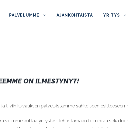
PALVELUMME
AJANKOHTAISTA
YRITYS
TEEMME ON ILMESTYNYT!
 ja tiiviin kuvauksen palveluistamme sähköiseen esitteeseem
uinka voimme auttaa yritystäsi tehostamaan toimintaa sekä lu