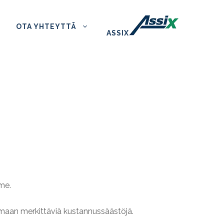
OTA YHTEYTTÄ
ASSIX
me.
omaan merkittäviä kustannussäästöjä.